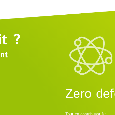
it ?
ant
Zero def
Tout en contribuant à :