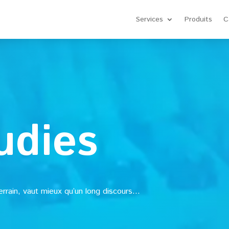
Services
Produits
C
udies
errain, vaut mieux qu’un long discours…