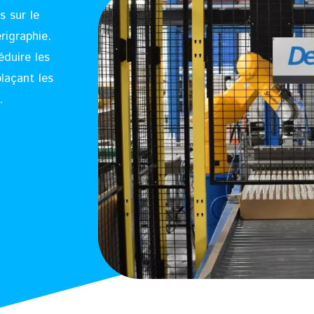
s sur le
rigraphie.
éduire les
laçant les
.