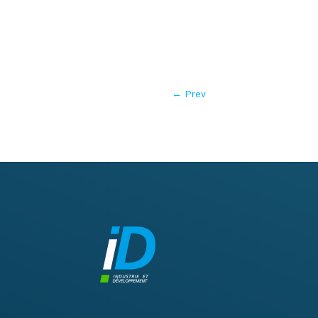
←
Prev