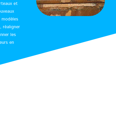
rteaux et
ouveaux
es modèles
, réaligner
onner les
eurs en