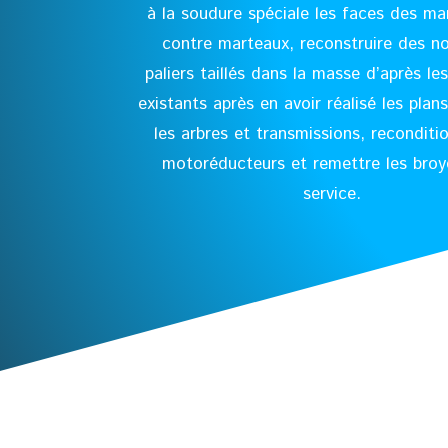
à la soudure spéciale les faces des ma
contre marteaux, reconstruire des n
paliers taillés dans la masse d’après l
existants après en avoir réalisé les plans
les arbres et transmissions, reconditi
motoréducteurs et remettre les broy
service.