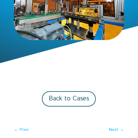
Back to Cases
←
Prev
Next
→